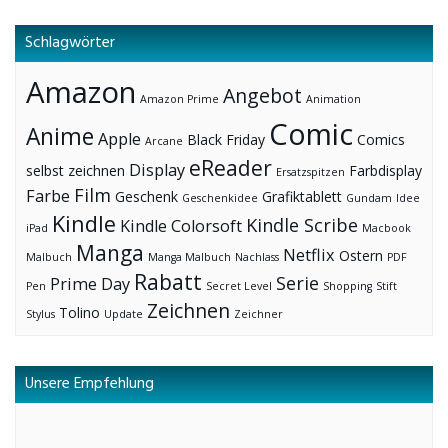
Schlagwörter
Amazon
Angebot
Amazon Prime
Animation
Comic
Anime
Apple
Black Friday
Comics
Arcane
eReader
Display
selbst zeichnen
Farbdisplay
Ersatzspitzen
Film
Farbe
Geschenk
Grafiktablett
Geschenkidee
Gundam
Idee
Kindle
Kindle Scribe
Kindle Colorsoft
iPad
Macbook
Manga
Netflix
Ostern
Malbuch
Manga Malbuch
Nachlass
PDF
Rabatt
Serie
Prime Day
Pen
Secret Level
Shopping
Stift
Zeichnen
Tolino
Stylus
Update
Zeichner
Unsere Empfehlung