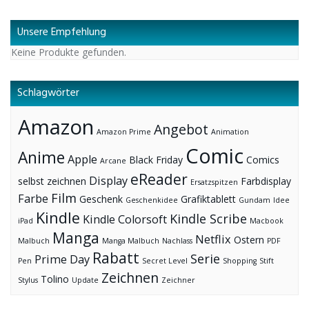
Unsere Empfehlung
Keine Produkte gefunden.
Schlagwörter
Amazon
Angebot
Amazon Prime
Animation
Comic
Anime
Apple
Black Friday
Comics
Arcane
eReader
Display
selbst zeichnen
Farbdisplay
Ersatzspitzen
Film
Farbe
Geschenk
Grafiktablett
Geschenkidee
Gundam
Idee
Kindle
Kindle Scribe
Kindle Colorsoft
iPad
Macbook
Manga
Netflix
Ostern
Malbuch
Manga Malbuch
Nachlass
PDF
Rabatt
Serie
Prime Day
Pen
Secret Level
Shopping
Stift
Zeichnen
Tolino
Stylus
Update
Zeichner