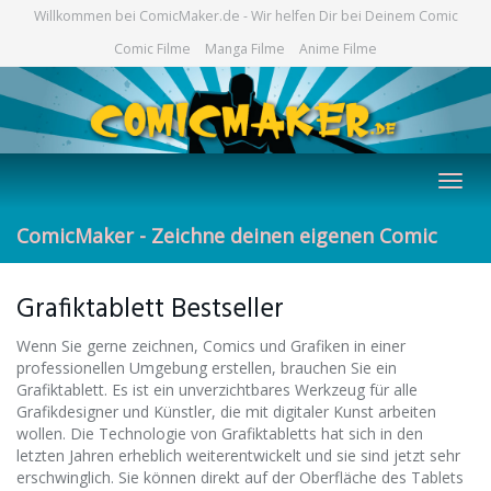
Skip
Willkommen bei ComicMaker.de - Wir helfen Dir bei Deinem Comic
to
Comic Filme
Manga Filme
Anime Filme
main
content
Toggl
navig
ComicMaker - Zeichne deinen eigenen Comic
Grafiktablett Bestseller
Wenn Sie gerne zeichnen, Comics und Grafiken in einer
professionellen Umgebung erstellen, brauchen Sie ein
Grafiktablett. Es ist ein unverzichtbares Werkzeug für alle
Grafikdesigner und Künstler, die mit digitaler Kunst arbeiten
wollen. Die Technologie von Grafiktabletts hat sich in den
letzten Jahren erheblich weiterentwickelt und sie sind jetzt sehr
erschwinglich. Sie können direkt auf der Oberfläche des Tablets