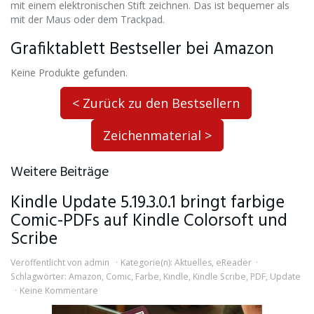
mit einem elektronischen Stift zeichnen. Das ist bequemer als
mit der Maus oder dem Trackpad.
Grafiktablett Bestseller bei Amazon
Keine Produkte gefunden.
< Zurück zu den Bestsellern
Zeichenmaterial >
Weitere Beiträge
Kindle Update 5.19.3.0.1 bringt farbige
Comic-PDFs auf Kindle Colorsoft und
Scribe
Veröffentlicht von
admin
Kategorie(n):
Aktuelles
,
eReader
Schlagwörter:
Amazon
,
Comic
,
Farbe
,
Kindle
,
Kindle Scribe
,
PDF
,
Update
Keine Kommentare