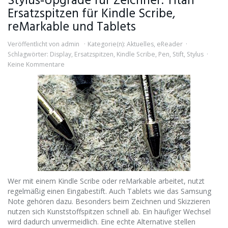
Stylus‑Upgrade für Zeichner: Titan
Ersatzspitzen für Kindle Scribe,
reMarkable und Tablets
Veröffentlicht von
admin
Kategorie(n):
Aktuelles
,
eReader
Schlagwörter:
Display
,
Ersatzspitzen
,
Kindle Scribe
,
Pen
,
Stift
,
Stylus
Keine Kommentare
Wer mit einem Kindle Scribe oder reMarkable arbeitet, nutzt
regelmäßig einen Eingabestift. Auch Tablets wie das Samsung
Note gehören dazu. Besonders beim Zeichnen und Skizzieren
nutzen sich Kunststoffspitzen schnell ab. Ein häufiger Wechsel
wird dadurch unvermeidlich. Eine echte Alternative stellen