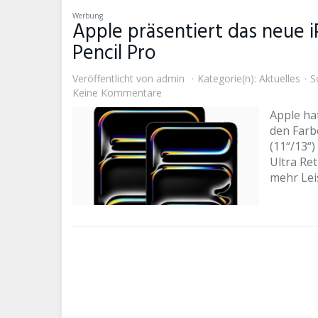
Werbung
Apple präsentiert das neue 
Pencil Pro
Veröffentlicht von
admin
Kategorie(n):
Aktuelles
Sc
Keine Kommentare
Apple hat
den Farb
(11“/13“)
Ultra Re
mehr Lei