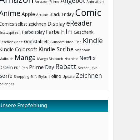
Angebot
Amazon Prime
Animation
Comic
Anime
Apple
Black Friday
Arcane
eReader
Display
Comics selbst zeichnen
Film
Farbe
Farbdisplay
Geschenk
Ersatzspitzen
Kindle
Grafiktablett
Geschenkidee
Gundam
Idee
iPad
Kindle Scribe
Kindle Colorsoft
Macbook
Manga
Netflix
Malbuch
Manga Malbuch
Nachlass
Rabatt
Prime Day
Ostern
PDF
Pen
Secret Level
Zeichnen
Serie
Tolino
Shopping
Stift
Stylus
Update
Zeichner
Unsere Empfehlung