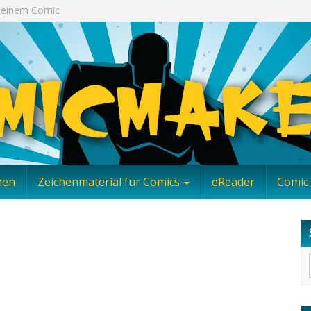
 Deinem Comic
nen
Zeichenmaterial für Comics
eReader
Comic 