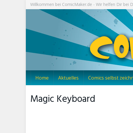
Skip
Willkommen bei ComicMaker.de - Wir helfen Dir bei
to
main
content
Home
Aktuelles
Comics selbst zeich
Magic Keyboard