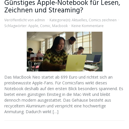
Günstiges Apple-Notebook für Lesen,
Zeichnen und Streaming?
Veröffentlicht von
admin
Kategorie(n):
Aktuelles
,
Comics zeichnen
Schlagwörter:
Apple
,
Comic
,
Macbook
Keine Kommentare
Das MacBook Neo startet ab 699 Euro und richtet sich an
preisbewusste Apple-Fans. Für Comicsfans wirkt dieses
Notebook deshalb auf den ersten Blick besonders spannend. Es
bietet einen günstigen Einstieg in die Mac-Welt und bleibt
dennoch modern ausgestattet. Das Gehäuse besteht aus
recyceltem Aluminium und verspricht eine hochwertige
Anmutung. Dadurch wirkt […]