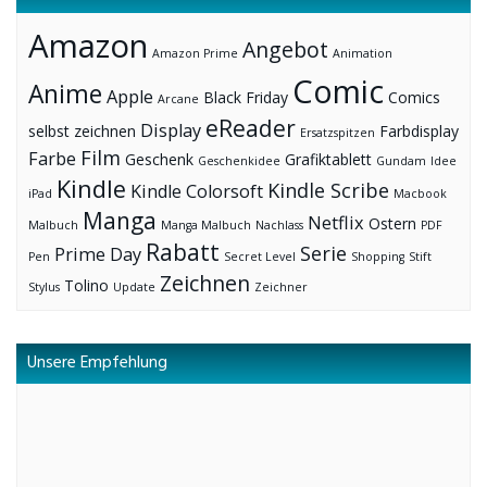
Amazon
Angebot
Amazon Prime
Animation
Comic
Anime
Apple
Black Friday
Comics
Arcane
eReader
Display
selbst zeichnen
Farbdisplay
Ersatzspitzen
Film
Farbe
Geschenk
Grafiktablett
Geschenkidee
Gundam
Idee
Kindle
Kindle Scribe
Kindle Colorsoft
iPad
Macbook
Manga
Netflix
Ostern
Malbuch
Manga Malbuch
Nachlass
PDF
Rabatt
Serie
Prime Day
Pen
Secret Level
Shopping
Stift
Zeichnen
Tolino
Stylus
Update
Zeichner
Unsere Empfehlung