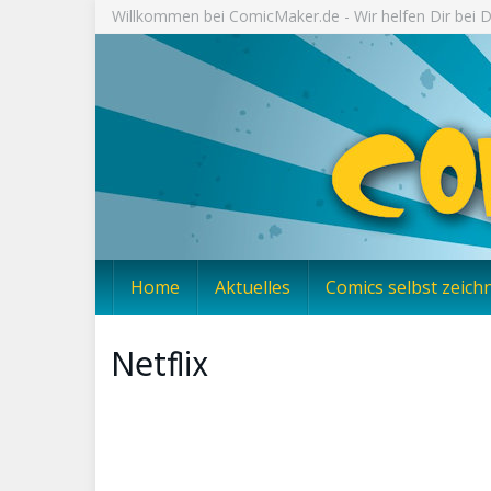
Skip
Willkommen bei ComicMaker.de - Wir helfen Dir bei
to
main
content
Home
Aktuelles
Comics selbst zeich
Netflix