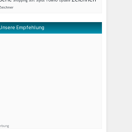
Shopping
Stift
Stylus
Update
Zeichner
Unsere Empfehlung
rbung