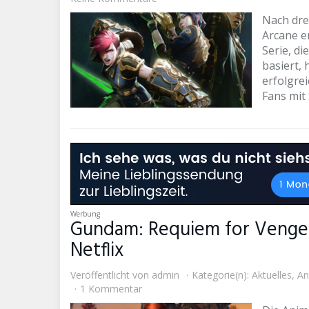
Nach drei
Arcane en
Serie, d
basiert, 
erfolgrei
Fans mit
Werbung
Gundam: Requiem for Vengea
Netflix
Veröffentlicht von
admin
Kategorie(n):
Aktuelles
,
An
1 Kommentar