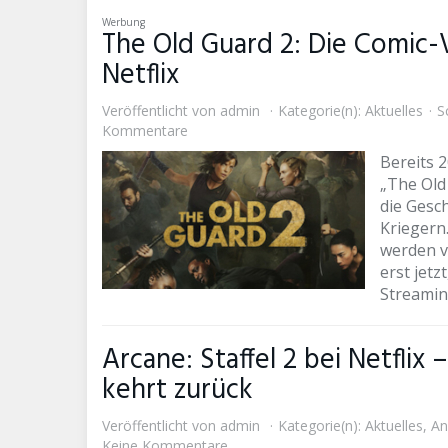
Werbung
The Old Guard 2: Die Comic-V
Netflix
Veröffentlicht von
admin
Kategorie(n):
Aktuelles
Sc
Kommentare
Bereits 2
„The Old 
die Gesc
Kriegern
werden v
erst jetz
Streamin
Arcane: Staffel 2 bei Netflix
kehrt zurück
Veröffentlicht von
admin
Kategorie(n):
Aktuelles
,
An
Keine Kommentare