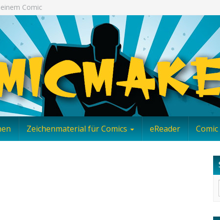
 Deinem Comic
nen
Zeichenmaterial für Comics
eReader
Comic 