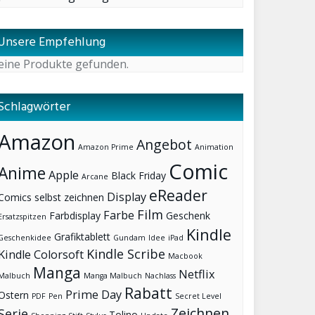
Unsere Empfehlung
eine Produkte gefunden.
Schlagwörter
Amazon
Angebot
Amazon Prime
Animation
Comic
Anime
Apple
Black Friday
Arcane
eReader
Display
Comics selbst zeichnen
Film
Farbe
Farbdisplay
Geschenk
Ersatzspitzen
Kindle
Grafiktablett
Geschenkidee
Gundam
Idee
iPad
Kindle Scribe
Kindle Colorsoft
Macbook
Manga
Netflix
Malbuch
Manga Malbuch
Nachlass
Rabatt
Prime Day
Ostern
PDF
Pen
Secret Level
Zeichnen
Serie
Tolino