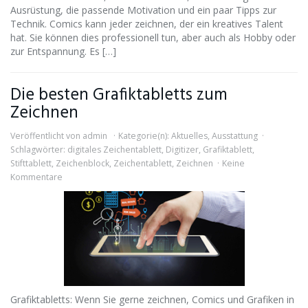
Ausrüstung, die passende Motivation und ein paar Tipps zur
Technik. Comics kann jeder zeichnen, der ein kreatives Talent
hat. Sie können dies professionell tun, aber auch als Hobby oder
zur Entspannung. Es […]
Die besten Grafiktabletts zum
Zeichnen
Veröffentlicht von
admin
Kategorie(n):
Aktuelles
,
Ausstattung
Schlagwörter:
digitales Zeichentablett
,
Digitizer
,
Grafiktablett
,
Stifttablett
,
Zeichenblock
,
Zeichentablett
,
Zeichnen
Keine
Kommentare
Grafiktabletts: Wenn Sie gerne zeichnen, Comics und Grafiken in