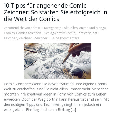
10 Tipps für angehende Comic-
Zeichner: So starten Sie erfolgreich in
die Welt der Comics
Veröffentlicht von
admin
Kategorie(n):
Aktuelles
,
Anime und Manga
,
Comics
,
Comics zeichnen
Schlagwörter:
Comic
,
Comics selbst
zeichnen
,
Zeichnen
,
Zeichner
Keine Kommentare
Comic-Zeichner: Wenn Sie davon träumen, Ihre eigene Comic-
Welt zu erschaffen, sind Sie nicht allein. Immer mehr Menschen
möchten ihre kreativen Ideen in Form von Comics zum Leben
erwecken. Doch der Weg dorthin kann herausfordernd sein. Mit
den richtigen Tipps und Techniken gelingt Ihnen jedoch ein
erfolgreicher Einstieg. In diesem Beitrag […]