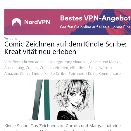
Werbung
Comic Zeichnen auf dem Kindle Scribe:
Kreativität neu erleben
Veröffentlicht von
admin
Kategorie(n):
Aktuelles
,
Anime und Manga
,
Ausstattung
,
Comics
,
Comics zeichnen
,
eReader
Schlagwörter:
Amazon
,
Comic
,
Kindle
,
Kindle Scribe
,
Zeichnen
Keine Kommentare
Kindle Scribe. Das Zeichnen von Comics und Mangas hat eine