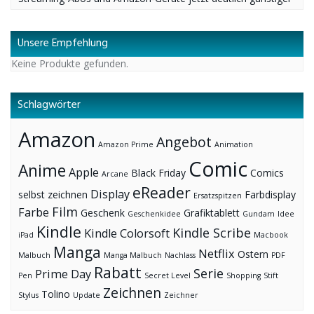
Unsere Empfehlung
Keine Produkte gefunden.
Schlagwörter
Amazon
Angebot
Amazon Prime
Animation
Comic
Anime
Apple
Black Friday
Comics
Arcane
eReader
Display
selbst zeichnen
Farbdisplay
Ersatzspitzen
Film
Farbe
Geschenk
Grafiktablett
Geschenkidee
Gundam
Idee
Kindle
Kindle Scribe
Kindle Colorsoft
iPad
Macbook
Manga
Netflix
Ostern
Malbuch
Manga Malbuch
Nachlass
PDF
Rabatt
Serie
Prime Day
Pen
Secret Level
Shopping
Stift
Zeichnen
Tolino
Stylus
Update
Zeichner