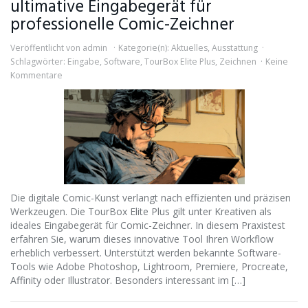
ultimative Eingabegerät für
professionelle Comic-Zeichner
Veröffentlicht von
admin
Kategorie(n):
Aktuelles
,
Ausstattung
Schlagwörter:
Eingabe
,
Software
,
TourBox Elite Plus
,
Zeichnen
Keine
Kommentare
Die digitale Comic-Kunst verlangt nach effizienten und präzisen
Werkzeugen. Die TourBox Elite Plus gilt unter Kreativen als
ideales Eingabegerät für Comic-Zeichner. In diesem Praxistest
erfahren Sie, warum dieses innovative Tool Ihren Workflow
erheblich verbessert. Unterstützt werden bekannte Software-
Tools wie Adobe Photoshop, Lightroom, Premiere, Procreate,
Affinity oder Illustrator. Besonders interessant im […]