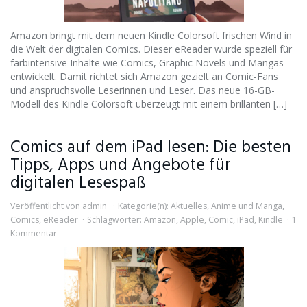
Amazon bringt mit dem neuen Kindle Colorsoft frischen Wind in
die Welt der digitalen Comics. Dieser eReader wurde speziell für
farbintensive Inhalte wie Comics, Graphic Novels und Mangas
entwickelt. Damit richtet sich Amazon gezielt an Comic-Fans
und anspruchsvolle Leserinnen und Leser. Das neue 16-GB-
Modell des Kindle Colorsoft überzeugt mit einem brillanten […]
Comics auf dem iPad lesen: Die besten
Tipps, Apps und Angebote für
digitalen Lesespaß
Veröffentlicht von
admin
Kategorie(n):
Aktuelles
,
Anime und Manga
,
Comics
,
eReader
Schlagwörter:
Amazon
,
Apple
,
Comic
,
iPad
,
Kindle
1
Kommentar