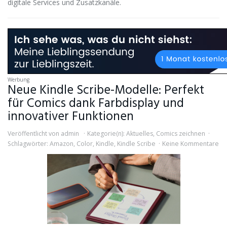
digitale Services und Zusatzkanäle.
Werbung
Neue Kindle Scribe-Modelle: Perfekt
für Comics dank Farbdisplay und
innovativer Funktionen
Veröffentlicht von
admin
Kategorie(n):
Aktuelles
,
Comics zeichnen
Schlagwörter:
Amazon
,
Color
,
Kindle
,
Kindle Scribe
Keine Kommentare