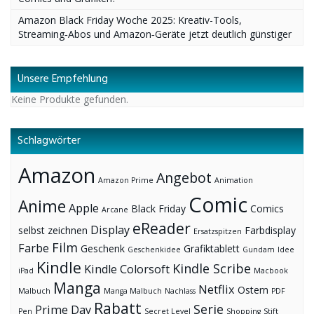
Amazon Black Friday Woche 2025: Kreativ-Tools,
Streaming‑Abos und Amazon‑Geräte jetzt deutlich günstiger
Unsere Empfehlung
Keine Produkte gefunden.
Schlagwörter
Amazon
Angebot
Amazon Prime
Animation
Comic
Anime
Apple
Black Friday
Comics
Arcane
eReader
Display
selbst zeichnen
Farbdisplay
Ersatzspitzen
Film
Farbe
Geschenk
Grafiktablett
Geschenkidee
Gundam
Idee
Kindle
Kindle Scribe
Kindle Colorsoft
iPad
Macbook
Manga
Netflix
Ostern
Malbuch
Manga Malbuch
Nachlass
PDF
Rabatt
Serie
Prime Day
Pen
Secret Level
Shopping
Stift