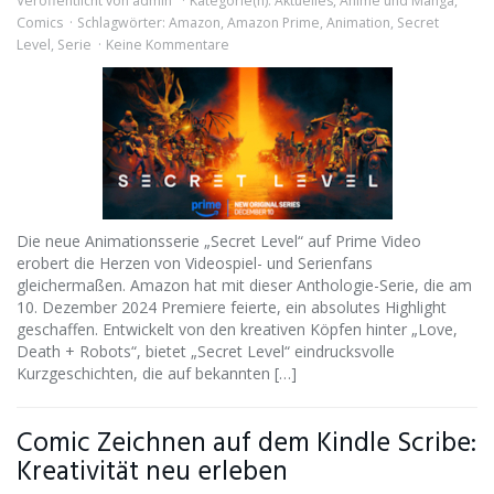
Veröffentlicht von
admin
Kategorie(n):
Aktuelles
,
Anime und Manga
,
Comics
Schlagwörter:
Amazon
,
Amazon Prime
,
Animation
,
Secret
Level
,
Serie
Keine Kommentare
Die neue Animationsserie „Secret Level“ auf Prime Video
erobert die Herzen von Videospiel- und Serienfans
gleichermaßen. Amazon hat mit dieser Anthologie-Serie, die am
10. Dezember 2024 Premiere feierte, ein absolutes Highlight
geschaffen. Entwickelt von den kreativen Köpfen hinter „Love,
Death + Robots“, bietet „Secret Level“ eindrucksvolle
Kurzgeschichten, die auf bekannten […]
Comic Zeichnen auf dem Kindle Scribe:
Kreativität neu erleben