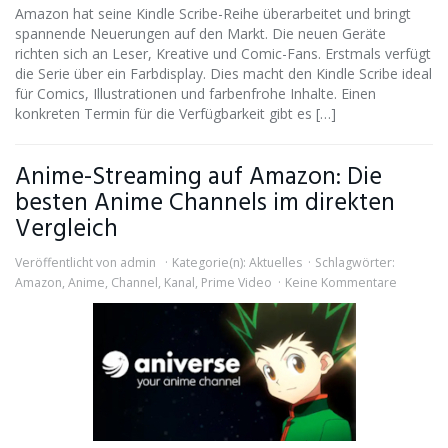
Amazon hat seine Kindle Scribe-Reihe überarbeitet und bringt
spannende Neuerungen auf den Markt. Die neuen Geräte
richten sich an Leser, Kreative und Comic-Fans. Erstmals verfügt
die Serie über ein Farbdisplay. Dies macht den Kindle Scribe ideal
für Comics, Illustrationen und farbenfrohe Inhalte. Einen
konkreten Termin für die Verfügbarkeit gibt es […]
Anime-Streaming auf Amazon: Die
besten Anime Channels im direkten
Vergleich
Veröffentlicht von
admin
Kategorie(n):
Aktuelles
Schlagwörter:
Amazon
,
Anime
,
Channel
,
Kanal
,
Prime Video
Keine Kommentare