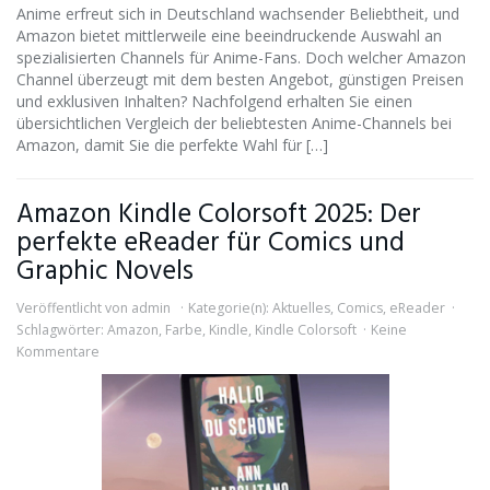
Anime erfreut sich in Deutschland wachsender Beliebtheit, und
Amazon bietet mittlerweile eine beeindruckende Auswahl an
spezialisierten Channels für Anime-Fans. Doch welcher Amazon
Channel überzeugt mit dem besten Angebot, günstigen Preisen
und exklusiven Inhalten? Nachfolgend erhalten Sie einen
übersichtlichen Vergleich der beliebtesten Anime-Channels bei
Amazon, damit Sie die perfekte Wahl für […]
Amazon Kindle Colorsoft 2025: Der
perfekte eReader für Comics und
Graphic Novels
Veröffentlicht von
admin
Kategorie(n):
Aktuelles
,
Comics
,
eReader
Schlagwörter:
Amazon
,
Farbe
,
Kindle
,
Kindle Colorsoft
Keine
Kommentare