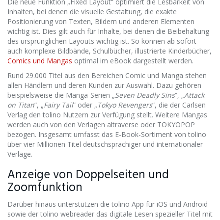
Die neue Funktion „Fixed Layout“ optimiert die Lesbarkeit von
Inhalten, bei denen die visuelle Gestaltung, die exakte
Positionierung von Texten, Bildern und anderen Elementen
wichtig ist. Dies gilt auch für Inhalte, bei denen die Beibehaltung
des ursprünglichen Layouts wichtig ist. So können ab sofort
auch komplexe Bildbände, Schulbücher, illustrierte Kinderbücher,
Comics und Mangas
optimal im eBook dargestellt werden.
Rund 29.000 Titel aus den Bereichen Comic und Manga stehen
allen Händlern und deren Kunden zur Auswahl. Dazu gehören
beispielsweise die Manga-Serien „
Seven Deadly Sins
“, „
Attack
on Titan
“, „
Fairy Tail
“ oder „
Tokyo Revengers
“, die der Carlsen
Verlag den tolino Nutzern zur Verfügung stellt. Weitere Mangas
werden auch von den Verlagen altraverse oder TOKYOPOP
bezogen. Insgesamt umfasst das E-Book-Sortiment von tolino
über vier Millionen Titel deutschsprachiger und internationaler
Verlage.
Anzeige von Doppelseiten und
Zoomfunktion
Darüber hinaus unterstützen die tolino App für iOS und Android
sowie der tolino webreader das digitale Lesen spezieller Titel mit