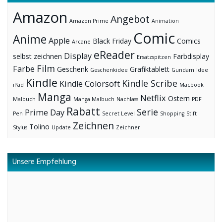
Amazon
Angebot
Amazon Prime
Animation
Comic
Anime
Apple
Black Friday
Comics
Arcane
eReader
Display
selbst zeichnen
Farbdisplay
Ersatzspitzen
Film
Farbe
Geschenk
Grafiktablett
Geschenkidee
Gundam
Idee
Kindle
Kindle Scribe
Kindle Colorsoft
iPad
Macbook
Manga
Netflix
Ostern
Malbuch
Manga Malbuch
Nachlass
PDF
Rabatt
Serie
Prime Day
Pen
Secret Level
Shopping
Stift
Zeichnen
Tolino
Stylus
Update
Zeichner
Unsere Empfehlung