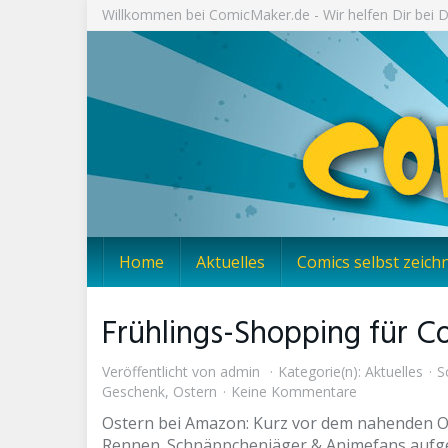
Skip
Willkommen bei ComicMaker.de - Wir helfen Dir bei
to
main
content
Home
Aktuelles
Comics selbst zeich
Frühlings-Shopping für 
Veröffentlicht von
admin
Kategorie(n):
Aktuelles
Sc
Geschenk
,
Ostern
Keine Kommentare
Ostern bei Amazon: Kurz vor dem nahenden Os
Rennen. Schnäppchenjäger & Animefans aufg