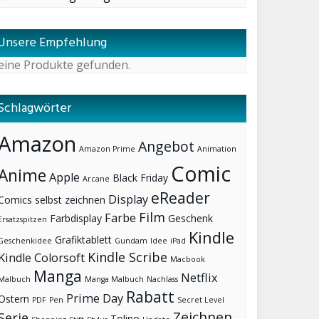
Unsere Empfehlung
eine Produkte gefunden.
Schlagwörter
Amazon
Angebot
Amazon Prime
Animation
Comic
Anime
Apple
Black Friday
Arcane
eReader
Display
Comics selbst zeichnen
Film
Farbe
Farbdisplay
Geschenk
Ersatzspitzen
Kindle
Grafiktablett
Geschenkidee
Gundam
Idee
iPad
Kindle Scribe
Kindle Colorsoft
Macbook
Manga
Netflix
Malbuch
Manga Malbuch
Nachlass
Rabatt
Prime Day
Ostern
PDF
Pen
Secret Level
Zeichnen
Serie
Tolino