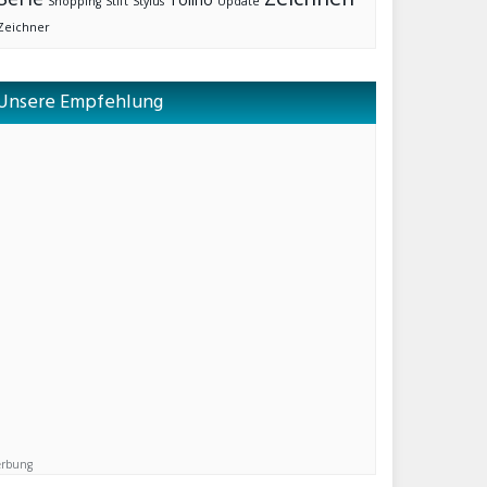
Shopping
Stift
Stylus
Update
Zeichner
Unsere Empfehlung
rbung