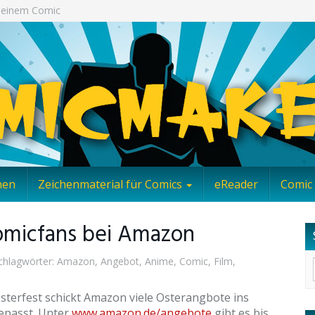
 Deinem Comic
nen
Zeichenmaterial für Comics
eReader
Comic 
Comicfans bei Amazon
hlagwörter:
Amazon
,
Angebot
,
Anime
,
Comic
,
Film
,
terfest schickt Amazon viele Osterangbote ins
epasst. Unter
www.amazon.de/angebote
gibt es bis