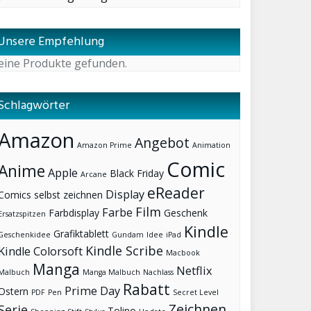
Unsere Empfehlung
eine Produkte gefunden.
Schlagwörter
Amazon
Angebot
Amazon Prime
Animation
Comic
Anime
Apple
Black Friday
Arcane
eReader
Display
Comics selbst zeichnen
Film
Farbe
Farbdisplay
Geschenk
Ersatzspitzen
Kindle
Grafiktablett
Geschenkidee
Gundam
Idee
iPad
Kindle Scribe
Kindle Colorsoft
Macbook
Manga
Netflix
Malbuch
Manga Malbuch
Nachlass
Rabatt
Prime Day
Ostern
PDF
Pen
Secret Level
Zeichnen
Serie
Tolino