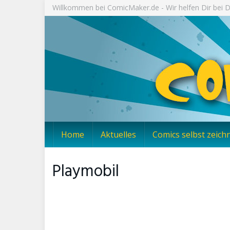
Skip
Willkommen bei ComicMaker.de - Wir helfen Dir bei
to
main
content
Home
Aktuelles
Comics selbst zeich
Playmobil