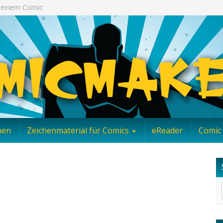
 Deinem Comic
nen
Zeichenmaterial für Comics
eReader
Comic 