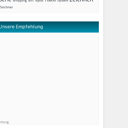
Shopping
Stift
Stylus
Update
Zeichner
Unsere Empfehlung
rbung