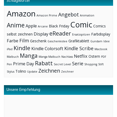
Schlagwörter
Amazon
Angebot
Amazon Prime
Animation
Comic
Anime
Apple
Black Friday
Comics
Arcane
eReader
Display
selbst zeichnen
Farbdisplay
Ersatzspitzen
Film
Farbe
Geschenk
Grafiktablett
Geschenkidee
Gundam
Idee
Kindle
Kindle Scribe
Kindle Colorsoft
iPad
Macbook
Manga
Netflix
Ostern
Malbuch
Manga Malbuch
Nachlass
PDF
Rabatt
Serie
Prime Day
Pen
Secret Level
Shopping
Stift
Zeichnen
Tolino
Stylus
Update
Zeichner
Unsere Empfehlung