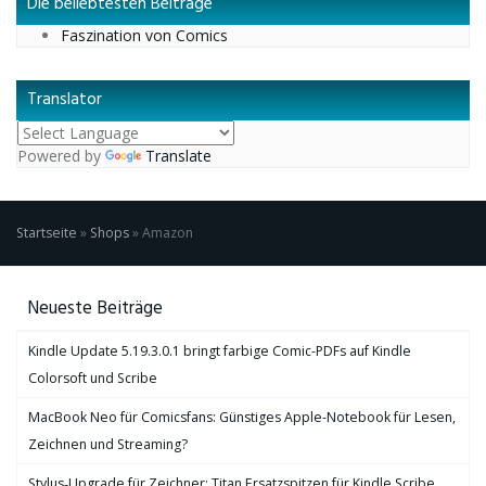
Die beliebtesten Beiträge
Faszination von Comics
Translator
Powered by
Translate
Startseite
»
Shops
»
Amazon
Neueste Beiträge
Kindle Update 5.19.3.0.1 bringt farbige Comic-PDFs auf Kindle
Colorsoft und Scribe
MacBook Neo für Comicsfans: Günstiges Apple-Notebook für Lesen,
Zeichnen und Streaming?
Stylus‑Upgrade für Zeichner: Titan Ersatzspitzen für Kindle Scribe,