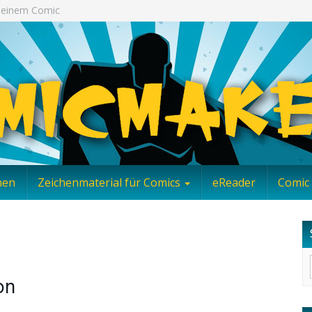
 Deinem Comic
nen
Zeichenmaterial für Comics
eReader
Comic 
on