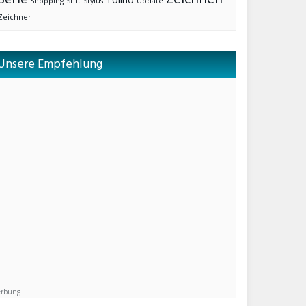
Shopping
Stift
Stylus
Update
Zeichner
Unsere Empfehlung
rbung