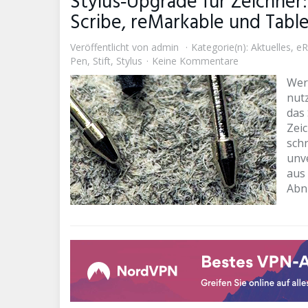
Stylus‑Upgrade für Zeichner: 
Scribe, reMarkable und Tabl
Veröffentlicht von
admin
Kategorie(n):
Aktuelles
,
eR
Pen
,
Stift
,
Stylus
Keine Kommentare
Wer 
nutz
das
Zei
schn
unve
aus 
Abn