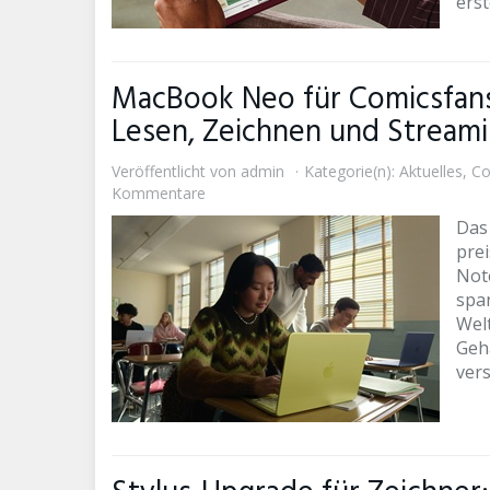
erst
MacBook Neo für Comicsfans
Lesen, Zeichnen und Stream
Veröffentlicht von
admin
Kategorie(n):
Aktuelles
,
Co
Kommentare
Das
pre
Not
span
Wel
Geh
ver