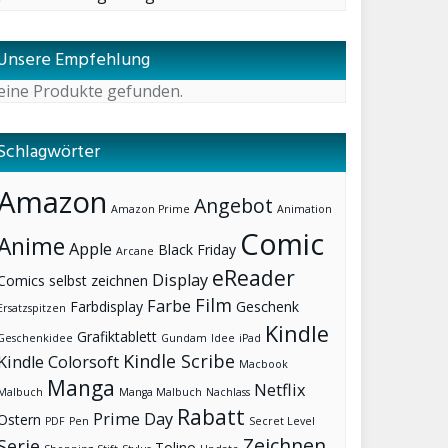
Unsere Empfehlung
eine Produkte gefunden.
Schlagwörter
Amazon
Angebot
Amazon Prime
Animation
Comic
Anime
Apple
Black Friday
Arcane
eReader
Display
Comics selbst zeichnen
Film
Farbe
Farbdisplay
Geschenk
Ersatzspitzen
Kindle
Grafiktablett
Geschenkidee
Gundam
Idee
iPad
Kindle Scribe
Kindle Colorsoft
Macbook
Manga
Netflix
Malbuch
Manga Malbuch
Nachlass
Rabatt
Prime Day
Ostern
PDF
Pen
Secret Level
Zeichnen
Serie
Tolino