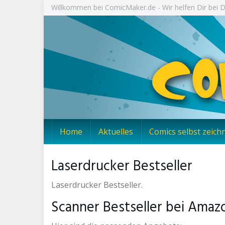
Skip
Willkommen bei ComicMaker.de - Wir helfen Dir bei
to
main
content
Home
Aktuelles
Comics selbst zeich
Laserdrucker Bestseller
Laserdrucker Bestseller.
Scanner Bestseller bei Amaz