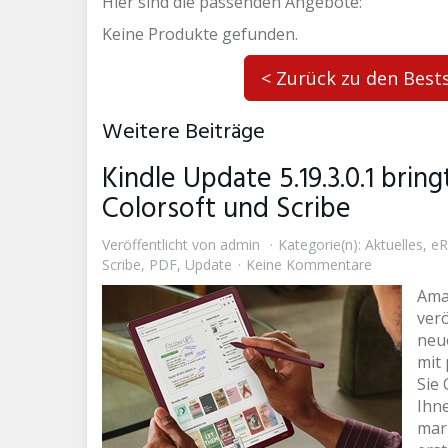
Hier sind die passenden Angebote:
Keine Produkte gefunden.
< Zurück zu den Bests
Weitere Beiträge
Kindle Update 5.19.3.0.1 brin
Colorsoft und Scribe
Veröffentlicht von
admin
Kategorie(n):
Aktuelles
,
eR
Scribe
,
PDF
,
Update
Keine Kommentare
Amaz
verö
neu
mit
Sie 
Ihn
mark